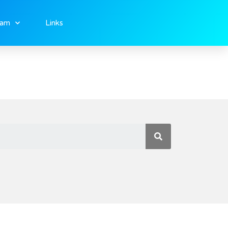
eam
Links