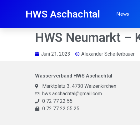
HWS Aschachtal
News
HWS Neumarkt – 
Juni 21, 2023
Alexander Scheiterbauer
Wasserverband HWS Aschachtal
Marktplatz 3, 4730 Waizenkirchen
hws.aschachtal@gmail.com
0 72 77 22 55
0 72 77 22 55 25