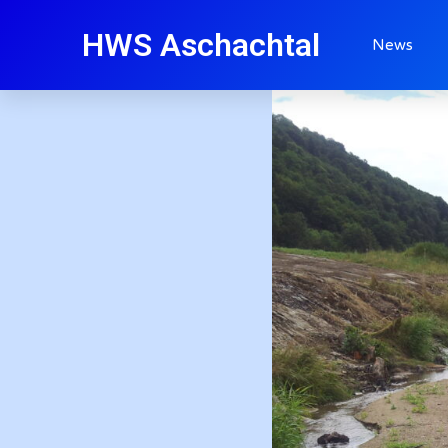
HWS Aschachtal
News