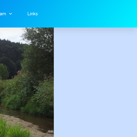
eam
Links